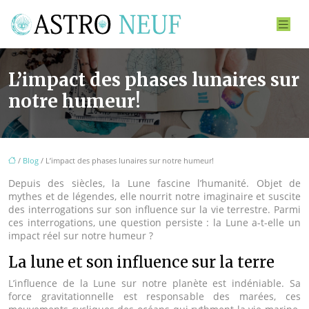
L’impact des phases lunaires sur
notre humeur!
/
Blog
/ L’impact des phases lunaires sur notre humeur!
Depuis des siècles, la Lune fascine l’humanité. Objet de
mythes et de légendes, elle nourrit notre imaginaire et suscite
des interrogations sur son influence sur la vie terrestre. Parmi
ces interrogations, une question persiste : la Lune a-t-elle un
impact réel sur notre humeur ?
La lune et son influence sur la terre
L’influence de la Lune sur notre planète est indéniable. Sa
force gravitationnelle est responsable des marées, ces