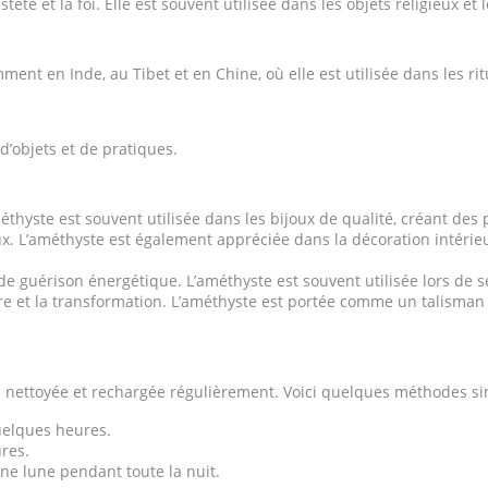
teté et la foi. Elle est souvent utilisée dans les objets religieux et 
nt en Inde, au Tibet et en Chine, où elle est utilisée dans les ritu
d’objets et de pratiques.
méthyste est souvent utilisée dans les bijoux de qualité, créant des 
ux. L’améthyste est également appréciée dans la décoration intérieu
 de guérison énergétique. L’améthyste est souvent utilisée lors de 
eure et la transformation. L’améthyste est portée comme un talisman 
re nettoyée et rechargée régulièrement. Voici quelques méthodes si
uelques heures.
res.
ine lune pendant toute la nuit.