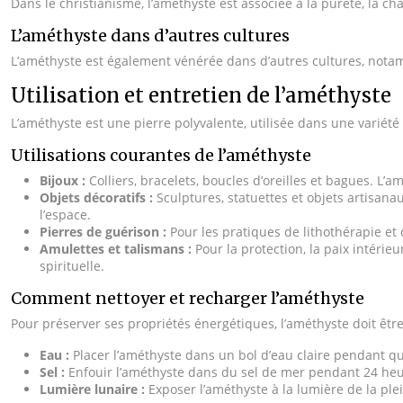
Dans le christianisme, l’améthyste est associée à la pureté, la chas
L’améthyste dans d’autres cultures
L’améthyste est également vénérée dans d’autres cultures, notamme
Utilisation et entretien de l’améthyste
L’améthyste est une pierre polyvalente, utilisée dans une variété 
Utilisations courantes de l’améthyste
Bijoux :
Colliers, bracelets, boucles d’oreilles et bagues. L’a
Objets décoratifs :
Sculptures, statuettes et objets artisana
l’espace.
Pierres de guérison :
Pour les pratiques de lithothérapie et
Amulettes et talismans :
Pour la protection, la paix intéri
spirituelle.
Comment nettoyer et recharger l’améthyste
Pour préserver ses propriétés énergétiques, l’améthyste doit êt
Eau :
Placer l’améthyste dans un bol d’eau claire pendant q
Sel :
Enfouir l’améthyste dans du sel de mer pendant 24 heu
Lumière lunaire :
Exposer l’améthyste à la lumière de la ple