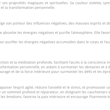
es propriétés magiques et spirituelles. Sa couleur violette, symb
n et la transformation personnelle.
ège son porteur des influences négatives, des mauvais esprits et d
e absorbe les énergies négatives et purifie l’atmosphère. Elle fav
our purifier les énergies négatives accumulées dans le corps et l’
ction et la méditation profonde, facilitant l’accès à la conscience in
sformation personnelle, en aidant à surmonter les obstacles et à évo
urage et de la force intérieure pour surmonter les défis et les épre
aiser l’esprit agité, réduire l’anxiété et le stress, et promouvoir 
ise un sommeil profond et réparateur, en éloignant les cauchemars e
 les émotions, favorise la paix intérieure et encourage l’harmonie 