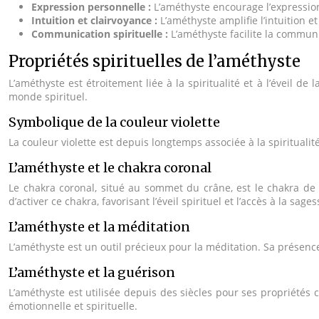
Expression personnelle :
L’améthyste encourage l’expressio
Intuition et clairvoyance :
L’améthyste amplifie l’intuition 
Communication spirituelle :
L’améthyste facilite la communi
Propriétés spirituelles de l’améthyste
L’améthyste est étroitement liée à la spiritualité et à l’éveil d
monde spirituel.
Symbolique de la couleur violette
La couleur violette est depuis longtemps associée à la spiritualité, 
L’améthyste et le chakra coronal
Le chakra coronal, situé au sommet du crâne, est le chakra de l
d’activer ce chakra, favorisant l’éveil spirituel et l’accès à la sages
L’améthyste et la méditation
L’améthyste est un outil précieux pour la méditation. Sa présence 
L’améthyste et la guérison
L’améthyste est utilisée depuis des siècles pour ses propriétés c
émotionnelle et spirituelle.