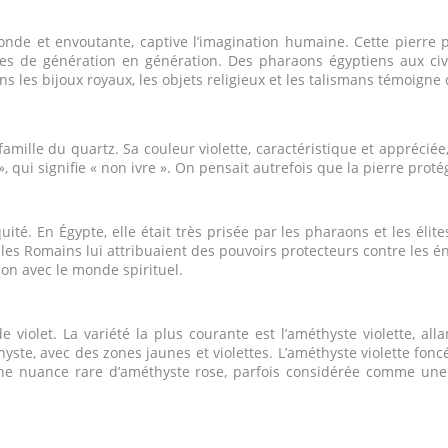
ofonde et envoutante, captive l’imagination humaine. Cette pierre
es de génération en génération. Des pharaons égyptiens aux civi
dans les bijoux royaux, les objets religieux et les talismans témoign
famille du quartz. Sa couleur violette, caractéristique et appréciée,
qui signifie « non ivre ». On pensait autrefois que la pierre protége
ité. En Égypte, elle était très prisée par les pharaons et les él
s Romains lui attribuaient des pouvoirs protecteurs contre les éner
on avec le monde spirituel.
violet. La variété la plus courante est l’améthyste violette, allan
ste, avec des zones jaunes et violettes. L’améthyste violette fonc
t une nuance rare d’améthyste rose, parfois considérée comme une