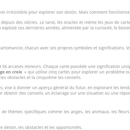
ation irrésistible pour explorer son destin. Mais comment fonctionnen
 depuis des siècles. Le tarot, les oracles et même les jeux de cart
 a explosé ces dernières années, alimentée par la curiosité, le beso
cartomancie, chacun avec ses propres symboles et significations. V
 et 56 arcanes mineurs. Chaque carte possède une signification un
age en croix
» qui utilise cinq cartes pour explorer un problème ou
 les obstacles et la cinquième les conseils.
es, vise à donner un aperçu général du futur, en explorant les ten
our obtenir des conseils, un éclairage sur une situation ou une rép
ent de thèmes spécifiques comme les anges, les animaux, les fleu
le destin, les obstacles et les opportunités.