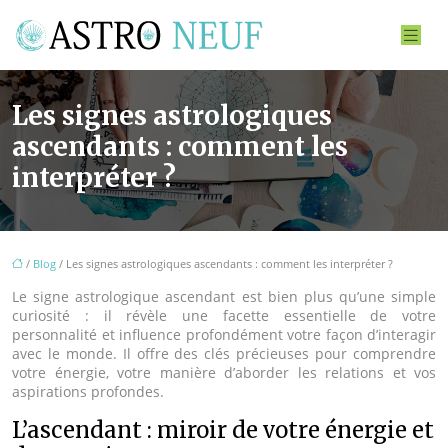
Les signes astrologiques
ascendants : comment les
interpréter ?
/
Blog
/ Les signes astrologiques ascendants : comment les interpréter ?
Le signe astrologique ascendant est bien plus qu’une simple
curiosité : il révèle une facette essentielle de votre
personnalité et influence profondément votre façon d’interagir
avec le monde. Il offre des clés précieuses pour comprendre
votre énergie, votre manière d’aborder les relations et vos
aspirations profondes.
L’ascendant : miroir de votre énergie et