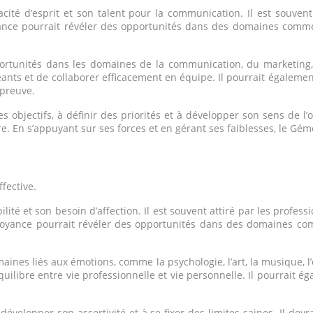
cité d’esprit et son talent pour la communication. Il est souvent
oyance pourrait révéler des opportunités dans des domaines comm
ortunités dans les domaines de la communication, du marketing, 
nts et de collaborer efficacement en équipe. Il pourrait égalemen
épreuve.
objectifs, à définir des priorités et à développer son sens de l’o
re. En s’appuyant sur ses forces et en gérant ses faiblesses, le Gé
ffective.
ilité et son besoin d’affection. Il est souvent attiré par les profe
yance pourrait révéler des opportunités dans des domaines comm
aines liés aux émotions, comme la psychologie, l’art, la musique, 
quilibre entre vie professionnelle et vie personnelle. Il pourrait
évelopper son assertivité et à se fixer des limites saines. Il dev