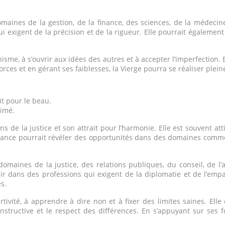
maines de la gestion, de la finance, des sciences, de la médecine
ui exigent de la précision et de la rigueur. Elle pourrait égaleme
sme, à s’ouvrir aux idées des autres et à accepter l’imperfection. 
orces et en gérant ses faiblesses, la Vierge pourra se réaliser plei
it pour le beau.
aimé.
s de la justice et son attrait pour l’harmonie. Elle est souvent att
oyance pourrait révéler des opportunités dans des domaines comme l
omaines de la justice, des relations publiques, du conseil, de l’
ir dans des professions qui exigent de la diplomatie et de l’empa
s.
ivité, à apprendre à dire non et à fixer des limites saines. Ell
structive et le respect des différences. En s’appuyant sur ses fo