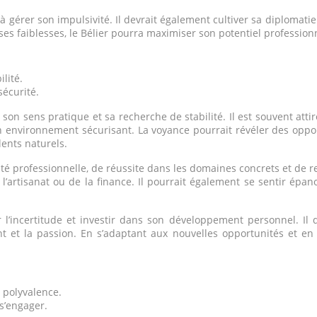
 à gérer son impulsivité. Il devrait également cultiver sa diplomat
ses faiblesses, le Bélier pourra maximiser son potentiel profession
ilité.
sécurité.
n sens pratique et sa recherche de stabilité. Il est souvent attir
n environnement sécurisant. La voyance pourrait révéler des oppo
lents naturels.
té professionnelle, de réussite dans les domaines concrets et de re
e l’artisanat ou de la finance. Il pourrait également se sentir épan
 l’incertitude et investir dans son développement personnel. Il 
t et la passion. En s’adaptant aux nouvelles opportunités et en
, polyvalence.
 s’engager.