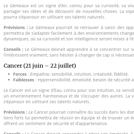
Le Gémeaux est un signe d’Air, connu pour sa curiosité, sa viva
partager ses idées et de découvrir de nouvelles choses. La v
pourra s’épanouir en utilisant ses talents naturels.
Prévisions :
Le Gémeaux pourrait se retrouver à saisir des opp
permettra de s’adapter facilement à des environnements changea
dynamiques, où sa curiosité et son intelligence seront mises à l’
Conseils :
Le Gémeaux devrait apprendre à se concentrer sur ses 
l’intéressent vraiment, sans hésiter à changer de cap si nécessai
Cancer (21 juin – 22 juillet)
Forces
: Empathie, sensibilité, intuition, créativité, fidélité.
Faiblesses
: Hypersensibilité, émotivité, besoin de sécurité a
Le Cancer est un signe d’Eau, connu pour son intuition, sa sensib
un environnement harmonieux et de s’occuper des autres. La vo
s’épanouir en utilisant ses talents naturels.
Prévisions :
Le Cancer pourrait connaître du succès dans les dom
liens forts lui permettra de réussir en équipe et de trouver un é
offrent un sentiment de sécurité et d’appartenance.
Conseils :
Le Cancer devrait apprendre à gérer son émotivité, à d