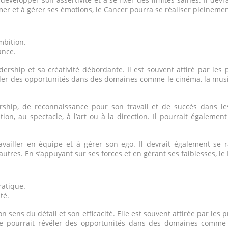
mer et à gérer ses émotions, le Cancer pourra se réaliser pleinemen
mbition.
ance.
ship et sa créativité débordante. Il est souvent attiré par les pr
éler des opportunités dans des domaines comme le cinéma, la musiqu
ership, de reconnaissance pour son travail et de succès dans le
on, au spectacle, à l’art ou à la direction. Il pourrait égaleme
 travailler en équipe et à gérer son ego. Il devrait également 
 autres. En s’appuyant sur ses forces et en gérant ses faiblesses, l
ratique.
té.
 sens du détail et son efficacité. Elle est souvent attirée par les 
e pourrait révéler des opportunités dans des domaines comme la