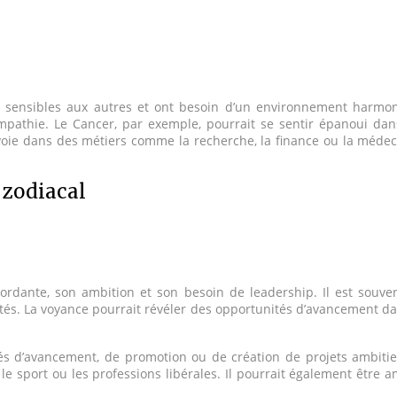
sont sensibles aux autres et ont besoin d’un environnement harmo
r empathie. Le Cancer, par exemple, pourrait se sentir épanoui d
voie dans des métiers comme la recherche, la finance ou la médecin
 zodiacal
ordante, son ambition et son besoin de leadership. Il est souve
lités. La voyance pourrait révéler des opportunités d’avancement d
tés d’avancement, de promotion ou de création de projets ambit
e sport ou les professions libérales. Il pourrait également être 