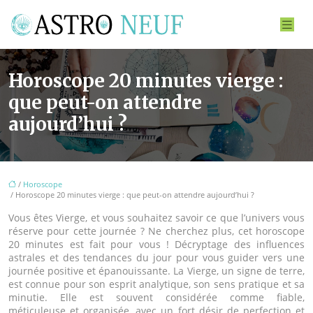
Horoscope 20 minutes vierge :
que peut-on attendre
aujourd’hui ?
/
Horoscope
/ Horoscope 20 minutes vierge : que peut-on attendre aujourd’hui ?
Vous êtes Vierge, et vous souhaitez savoir ce que l’univers vous
réserve pour cette journée ? Ne cherchez plus, cet horoscope
20 minutes est fait pour vous ! Décryptage des influences
astrales et des tendances du jour pour vous guider vers une
journée positive et épanouissante. La Vierge, un signe de terre,
est connue pour son esprit analytique, son sens pratique et sa
minutie. Elle est souvent considérée comme fiable,
méticuleuse et organisée, avec un fort désir de perfection et